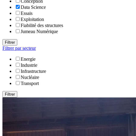
Conception
Data Science
Essais
Exploitation
Fiabilité des structures
Jumeau Numérique
Filtrer
Filtrer par secteur
Energie
Industrie
Infrastructure
Nucléaire
Transport
Filtrer