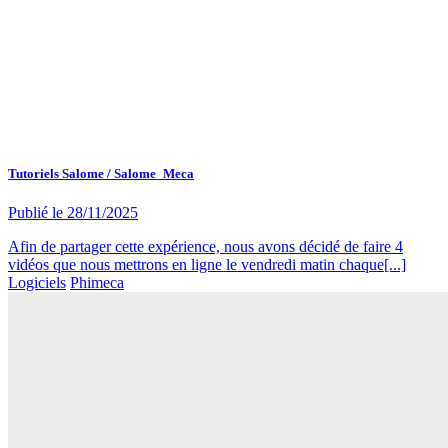
Tutoriels Salome / Salome_Meca
Publié le
28/11/2025
Afin de partager cette expérience, nous avons décidé de faire 4
vidéos que nous mettrons en ligne le vendredi matin chaque[...]
Logiciels
Phimeca