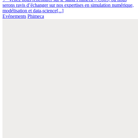
serons ravis d’échanger sur nos expertises en simulation numérique,
modélisation et data-science[...]
Evénements
Phimeca