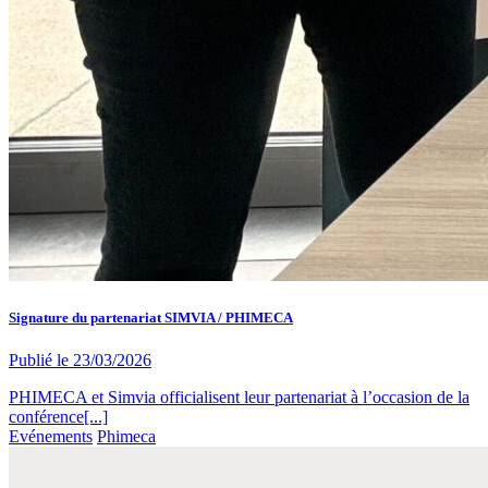
Signature du partenariat SIMVIA / PHIMECA
Publié le
23/03/2026
PHIMECA et Simvia officialisent leur partenariat à l’occasion de la
conférence[...]
Evénements
Phimeca