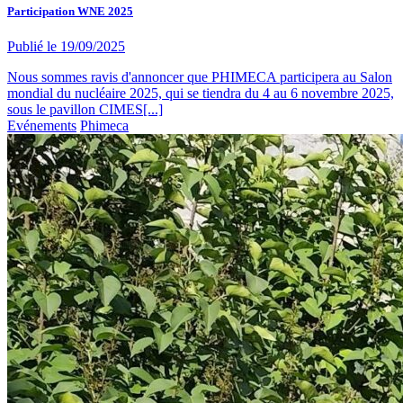
Participation WNE 2025
Publié le
19/09/2025
Nous sommes ravis d'annoncer que PHIMECA participera au Salon
mondial du nucléaire 2025, qui se tiendra du 4 au 6 novembre 2025,
sous le pavillon CIMES[...]
Evénements
Phimeca