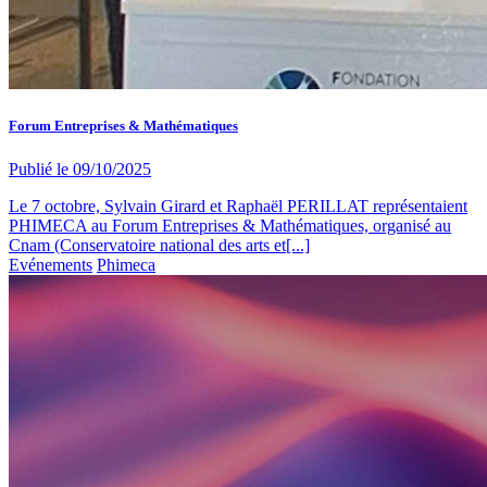
Forum Entreprises & Mathématiques
Publié le
09/10/2025
Le 7 octobre, Sylvain Girard et Raphaël PERILLAT représentaient
PHIMECA au Forum Entreprises & Mathématiques, organisé au
Cnam (Conservatoire national des arts et[...]
Evénements
Phimeca