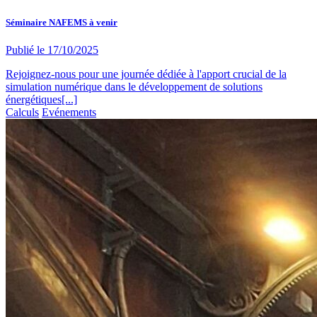
Séminaire NAFEMS à venir
Publié le
17/10/2025
Rejoignez-nous pour une journée dédiée à l'apport crucial de la
simulation numérique dans le développement de solutions
énergétiques[...]
Calculs
Evénements