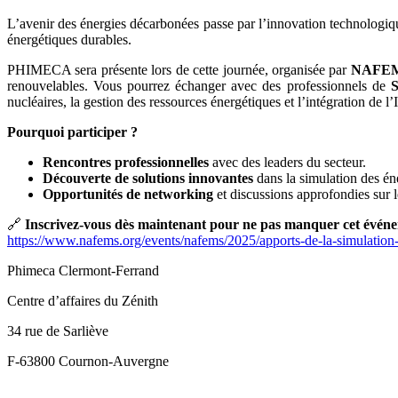
L’avenir des énergies décarbonées passe par l’innovation technologiq
énergétiques durables.
PHIMECA sera présente lors de cette journée, organisée par
NAFEM
renouvelables. Vous pourrez échanger avec des professionnels de
S
nucléaires, la gestion des ressources énergétiques et l’intégration de l
Pourquoi participer ?
Rencontres professionnelles
avec des leaders du secteur.
Découverte de solutions innovantes
dans la simulation des én
Opportunités de networking
et discussions approfondies sur 
🔗
Inscrivez-vous dès maintenant pour ne pas manquer cet événe
https://www.nafems.org/events/nafems/2025/apports-de-la-simulatio
Phimeca Clermont-Ferrand
Centre d’affaires du Zénith
34 rue de Sarliève
F-63800 Cournon-Auvergne