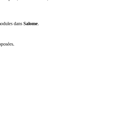
odules dans
Salome
.
oposées.